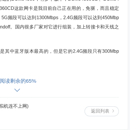
CM94360CD这款网卡是我目前自己正在用的，免驱，而且稳定
G频段可以达到1300Mbps，2.4G频段可以达到450Mbp
和Handoff。国内很多厂家对它进行组装，加上转接卡和天线之
1，是其中蓝牙版本最高的，但是它的2.4G频段只有300Mbp
需要用转接卡，这个转pci-e的转接卡，Pci-e接口只能
阅读剩余的65%
据，蓝牙的数据是在转接卡上另外有个接口，走USB通道。具
主板上USB的9pin接口上。
 虚拟机连不上网)
返回列表