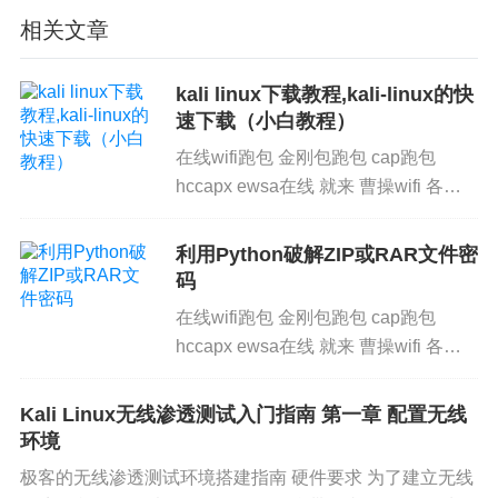
相关文章
2.钉钉 钉钉（DingTalk）是阿里巴巴集团专为中国
企业打造的免费沟通和协同的多端平台，提供PC
kali linux下载教程,kali-linux的快
速下载（小白教程）
版，Web版，Mac版和手机版，支持手机和电脑间
文件互传，支持远程视频会议。
在线wifi跑包 金刚包跑包 cap跑包
hccapx ewsa在线 就来 曹操wifi 各位
3.飞书 飞书探索出了基于飞书文档的高效开会模
好 又见面了 我是曹操 今天给大家带来
式“飞阅会”，会前高效预约会议时间、会中默读共享
一篇新的教程 希望各位细心学习 低调
利用Python破解ZIP或RAR文件密
用网 回答1：当然可以！以下是...
文档并实时评论协同、会后音视频内容智能转写为
码
会议笔记支持1000方稳定接入，便捷共享屏幕和文
在线wifi跑包 金刚包跑包 cap跑包
档。不仅能流畅开会，更能自动生成会议纪要，让
hccapx ewsa在线 就来 曹操wifi 各位
好 又见面了 我是曹操 今天给大家带来
会议效率起飞。
一篇新的教程 希望各位细心学习 低调
Kali Linux无线渗透测试入门指南 第一章 配置无线
用网 pipenv insta...
环境
极客的无线渗透测试环境搭建指南 硬件要求 为了建立无线
Zoom Zoom是一款多人手机云视频会议软