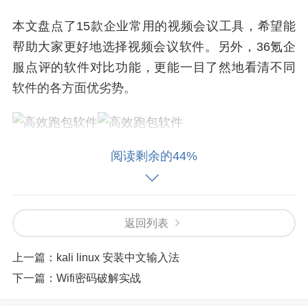
本文盘点了15款企业常用的视频会议工具，希望能
帮助大家更好地选择视频会议软件。另外，36氪企
服点评的软件对比功能，更能一目了然地看清不同
软件的各方面优劣势。
1.腾讯会议 腾讯会议（Tencent Meeting，TM）一站
阅读剩余的44%
式云视频会议解决方案。用户可以使用“腾讯会议”进
行远程音视频会议、在线文档协作、屏幕共享等，
支持多人会议、预定会议、小程序入会、主持人控
返回列表
制、在线文档、屏幕共享等便捷操作管理功能。个
人版可享受限时45分钟的多人群组会议，参会者最
上一篇：
kali linux 安装中文输入法
高可达25人。专业版不限会议时长，参会者最高可
下一篇：
Wifi密码破解实战
达100人。