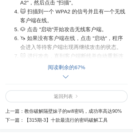
A2"，然后点击 "扫描"。
扫描到一个 WPA2 的信号并且有一个无线
客户端在线。
点击 "启动"开始攻击无线客户端。
如果没有客户端在线，点击 "启动"，程序
会进入等待客户端出现再继续攻击的状态。
进行攻击，直到客户端断线并自动重新连
接，这样就可以获取到握手包。
阅读剩余的67%
在弹出的窗口中选择 YES，然后点击 OK
进入字典的选择界面。
wordlist.txt 是工具自带的字典，选择后点
返回列表
击 OK 开始暴力破解密码。
上一篇：
教你破解隔壁妹子的wifi密码，成功率高达90%
下一篇：
【315期-3】十款最流行的密码破解工具
如果自带的字典跑完都没有找到密码，点击 OK 进