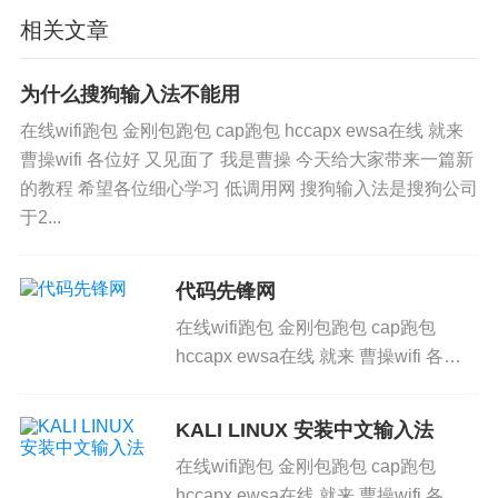
入下一步。
相关文章
提示将握手包拷贝到硬盘。
二、使用 U 盘外挂字典继续暴力破解密码
为什么搜狗输入法不能用
在线wifi跑包 金刚包跑包 cap跑包 hccapx ewsa在线 就来
关闭拷贝握手包的提示。
曹操wifi 各位好 又见面了 我是曹操 今天给大家带来一篇新
插入 U 盘，CDlinux 会自动打开 U 盘的根
的教程 希望各位细心学习 低调用网 搜狗输入法是搜狗公司
目录。
于2...
关闭 U 盘的文件管理器。
如果是虚拟机启动，需要在 "虚拟机→可移
代码先锋网
动设备" 里加载 U 盘并选择自动安装 USB 驱
在线wifi跑包 金刚包跑包 cap跑包
动。
hccapx ewsa在线 就来 曹操wifi 各位
准备好后，点击 "跑字典"，出现选择握手
好 又见面了 我是曹操 今天给大家带来
包的界面，选择之前抓到的握手包。
一篇新的教程 希望各位细心学习 低调
KALI LINUX 安装中文输入法
用网 apt-get upd...
在文件系统中进入 tmp 文件夹，找到握手
在线wifi跑包 金刚包跑包 cap跑包
包（以00：0F：B5：E9：88：54handshake.
hccapx ewsa在线 就来 曹操wifi 各位